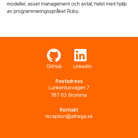
modeller, asset management och avtal, helst med hjälp
av programmeringsspråket Ruby.
GitHub
LinkedIn
Postadress
Lunkentusvägen 7
167 63 Bromma
Kontakt
reception@athega.se