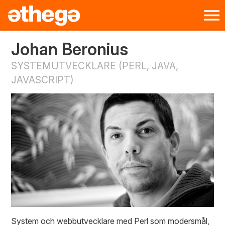
Johan Beronius
SYSTEMUTVECKLARE (PERL, JAVA,
JAVASCRIPT)
System och webbutvecklare med Perl som modersmål,