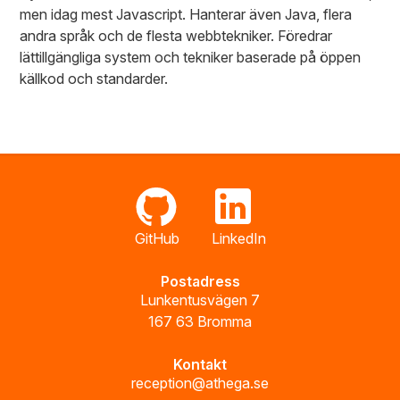
men idag mest Javascript. Hanterar även Java, flera
andra språk och de flesta webbtekniker. Föredrar
lättillgängliga system och tekniker baserade på öppen
källkod och standarder.
GitHub
LinkedIn
Postadress
Lunkentusvägen 7
167 63 Bromma
Kontakt
reception@athega.se