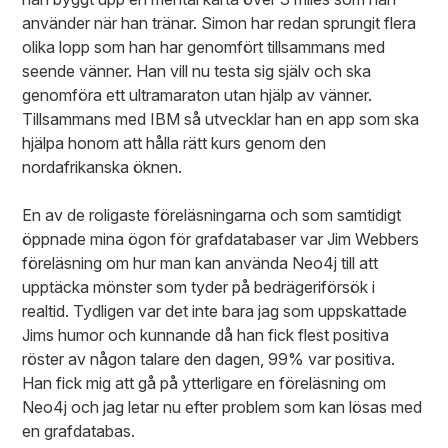
använder när han tränar. Simon har redan sprungit flera
olika lopp som han har genomfört tillsammans med
seende vänner. Han vill nu testa sig själv och ska
genomföra ett ultramaraton utan hjälp av vänner.
Tillsammans med IBM så utvecklar han en app som ska
hjälpa honom att hålla rätt kurs genom den
nordafrikanska öknen.
En av de roligaste föreläsningarna och som samtidigt
öppnade mina ögon för grafdatabaser var Jim Webbers
föreläsning om hur man kan använda Neo4j till att
upptäcka mönster som tyder på bedrägeriförsök i
realtid. Tydligen var det inte bara jag som uppskattade
Jims humor och kunnande då han fick flest positiva
röster av någon talare den dagen, 99% var positiva.
Han fick mig att gå på ytterligare en föreläsning om
Neo4j och jag letar nu efter problem som kan lösas med
en grafdatabas.