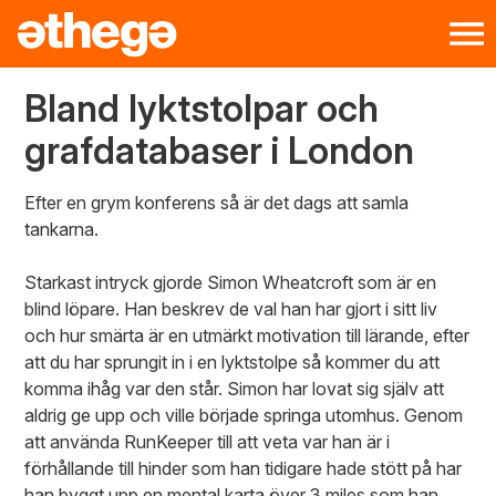
Bland lyktstolpar och
grafdatabaser i London
Efter en grym konferens så är det dags att samla
tankarna.
Starkast intryck gjorde Simon Wheatcroft som är en
blind löpare. Han beskrev de val han har gjort i sitt liv
och hur smärta är en utmärkt motivation till lärande, efter
att du har sprungit in i en lyktstolpe så kommer du att
komma ihåg var den står. Simon har lovat sig själv att
aldrig ge upp och ville började springa utomhus. Genom
att använda RunKeeper till att veta var han är i
förhållande till hinder som han tidigare hade stött på har
han byggt upp en mental karta över 3 miles som han