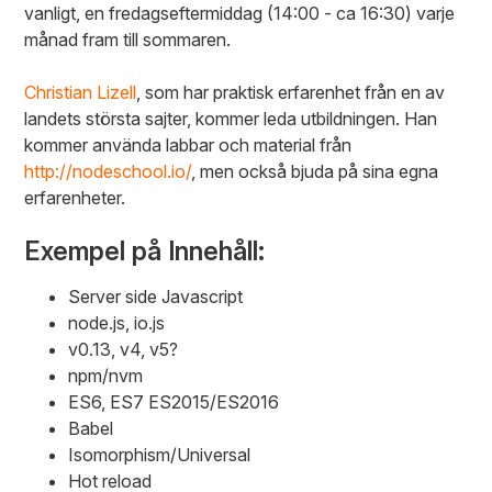
vanligt, en fredagseftermiddag (14:00 - ca 16:30) varje
månad fram till sommaren.
Christian Lizell
, som har praktisk erfarenhet från en av
landets största sajter, kommer leda utbildningen. Han
kommer använda labbar och material från
http://nodeschool.io/
, men också bjuda på sina egna
erfarenheter.
Exempel på Innehåll:
Server side Javascript
node.js, io.js
v0.13, v4, v5?
npm/nvm
ES6, ES7 ES2015/ES2016
Babel
Isomorphism/Universal
Hot reload