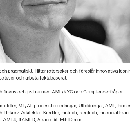
ch pragmatiskt. Hittar rotorsaker och föreslår innovativa lösn
ypoteser och arbeta faktabaserat.
ch finans och just nu med AML/KYC och Compliance-frågor.
deller, ML/AI, processförändringar, Utbildningar, AML, Finansi
 IT-krav, Arkitektur, Krediter, Fintech, Regtech, Financial Fra
 AML4, 4AMLD, Anacredit, MiFID mm.