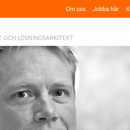
Om oss
Jobba här
K
 OCH LÖSNINGSARKITEKT