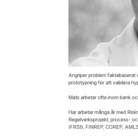
Angriper problem faktabaserat o
prototypning för att validera h
Mats arbetar ofta inom bank o
Har arbetar många år med Riskmo
Regelverksprojekt, process- och
IFRS9, FINREP, COREP, AML3,