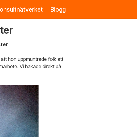
onsultnätverket
Blogg
ter
ster
am att hon uppmuntrade folk att
marbete. Vi hakade direkt på