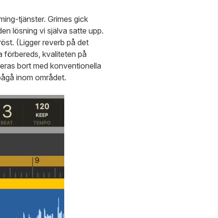
ming-tjänster. Grimes gick
en lösning vi själva satte upp.
röst. (Ligger reverb på det
a förbereds, kvaliteten på
ltreras bort med konventionella
 pågå inom området.