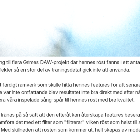
ång till flera Grimes DAW-projekt där hennes röst fanns i ett anta
ter så en stor del av träningsdatat gick inte att använda.
tt färdigt ramverk som skulle hitta hennes features för att sen
e var inte omfattande blev resultatet inte bra direkt med efter 
ra våra inspelade sång-spår till hennes röst med bra kvalitet.
 tränas på så sätt att den efteråt kan återskapa features baser
föra det med ett filter som "filtrerar" vilken röst som helst till
. Med skillnaden att rösten som kommer ut, helt skapas av mode