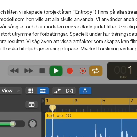
ch låten vi skapade (projektlåten "Entropy") finns på alla strea
odell som hon ville att alla skulle använda. Vi använder ändå d
vår sång lät och hur modellen omvandlade ljudet till en kvinnlig 
stort utrymme för förbättringar. Speciellt under hur träningsdat
 bra resultat. Vi såg även att vissa artifakter som skapas kan fi
utforska hifi-ljud-generering djupare. Mycket forskning verkar