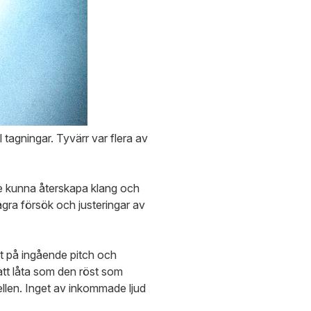
l tagningar. Tyvärr var flera av
are kunna återskapa klang och
några försök och justeringar av
at på ingående pitch och
 att låta som den röst som
llen. Inget av inkommade ljud