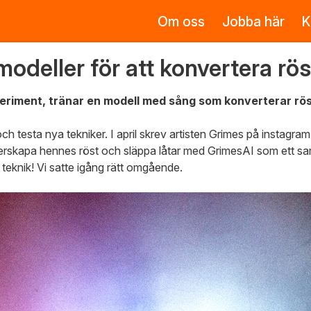
Om oss
Jobba här
K
odeller för att konvertera rös
periment, tränar en modell med sång som konverterar rö
 och testa nya tekniker. I april skrev artisten Grimes på instagr
terskapa hennes röst och släppa låtar med GrimesAI som ett sa
 teknik! Vi satte igång rätt omgående.